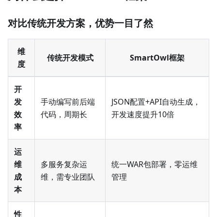
对比传统开发方案，优势一目了然
维
传统开发模式
SmartOwl框架
度
开
发
手动编写前后端
JSON配置+API自动生成，
效
代码，周期长
开发速度提升10倍
率
运
维
多服务复杂运
统一WAR包部署，零运维
成
维，需专业团队
管理
本
性