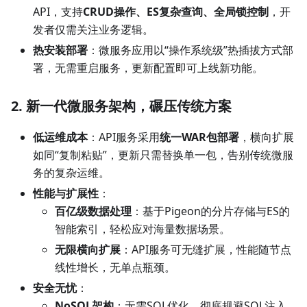
API，支持
CRUD操作、ES复杂查询、全局锁控制
，开
发者仅需关注业务逻辑。
热安装部署
：微服务应用以“操作系统级”热插拔方式部
署，无需重启服务，更新配置即可上线新功能。
2. 新一代微服务架构，碾压传统方案
低运维成本
：API服务采用
统一WAR包部署
，横向扩展
如同“复制粘贴”，更新只需替换单一包，告别传统微服
务的复杂运维。
性能与扩展性
：
百亿级数据处理
：基于Pigeon的分片存储与ES的
智能索引，轻松应对海量数据场景。
无限横向扩展
：API服务可无缝扩展，性能随节点
线性增长，无单点瓶颈。
安全无忧
：
NoSQL架构
：无需SQL优化，彻底规避SQL注入