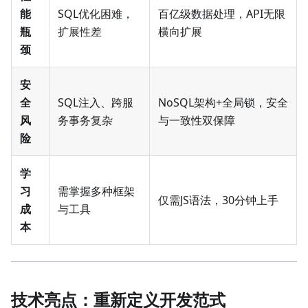
能
SQL优化困难，
百亿级数据处理，API无限
瓶
扩展性差
横向扩展
颈
安
全
SQL注入、跨服
NoSQL架构+全局锁，安全
风
务事务复杂
与一致性双保障
险
学
习
需掌握多种框架
仅需JS语法，30分钟上手
成
与工具
本
技术亮点：重新定义开发范式