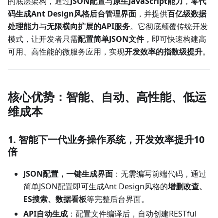
的底层架构，通过
JSON配置
与
原生JavaScript能力
，
零代
码生成Ant Design风格后台管理界面
，并提供
百亿级数据
处理能力
与
无限横向扩展的API服务
。它彻底颠覆传统开发
模式，让开发者只需
配置简单JSON文件
，即可快速构建高
可用、高性能的微服务应用，实现
开发效率的指数级提升
。
核心优势：智能、自动、高性能、低运
维成本
1. 智能下一代业务操作系统，开发效率提升10
倍
JSON配置，一键生成界面
：无需编写前端代码，通过
简单JSON配置即可生成Ant Design风格的
增删改查、
ES搜索、数据看板
等完整后台界面。
API自动生成
：配置文件编译后，自动创建RESTful